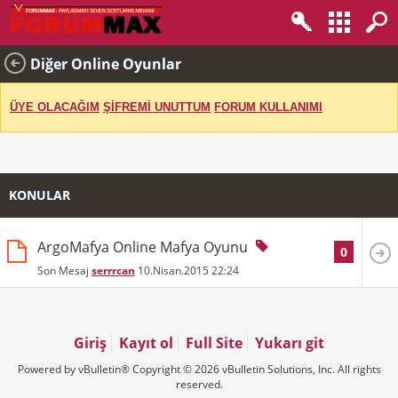
Diğer Online Oyunlar
ÜYE OLACAĞIM
ŞİFREMİ UNUTTUM
FORUM KULLANIMI
KONULAR
ArgoMafya Online Mafya Oyunu
0
Son Mesaj
serrrcan
10.Nisan.2015
22:24
Giriş
Kayıt ol
Full Site
Yukarı git
Powered by vBulletin® Copyright © 2026 vBulletin Solutions, Inc. All rights
reserved.