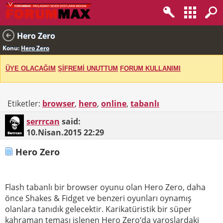
Hero Zero
Konu:
Hero Zero
ÜYE OLACAĞIM
ŞİFREMİ UNUTTUM
FORUM KULLANIMI
Etiketler:
browser
,
hero
,
online
,
tabanlı
serrrcan
said:
10.Nisan.2015
22:29
Hero Zero
Flash tabanlı bir browser oyunu olan Hero Zero, daha
önce Shakes & Fidget ve benzeri oyunları oynamış
olanlara tanıdık gelecektir. Karikatüristik bir süper
kahraman teması işlenen Hero Zero‘da varoşlardaki