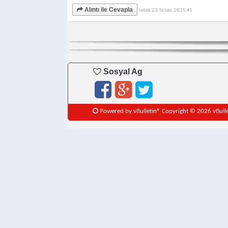
Alıntı ile Cevapla
setek
23.Nisan.2015
#1
Sosyal Ag
Powered by vBulletin® Copyright © 2026 vBulleti