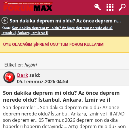
Son dakika deprem mi oldu? Az önce deprem nerede oldu? İstanbul, Ankara, İzmir ve il
Konu:
Son dakika deprem mi oldu? Az önce deprem nerede oldu?
İstanbul, Ankara, İzmir ve il
ÜYE OLACAĞIM
ŞİFREMİ UNUTTUM
FORUM KULLANIMI
Etiketler:
hiçbiri
Dark
said:
05.Temmuz.2026
04:54
Son dakika deprem mi oldu? Az önce deprem
nerede oldu? İstanbul, Ankara, İzmir ve il
Son depremler... Son dakika deprem mi oldu? Az önce
deprem nerede oldu? İstanbul, Ankara, İzmir ve il il AFAD
son depremler.. 05 Temmuz 2026 deprem son dakika
haberleri haberin detayında... Artçı deprem mi oldu? Son