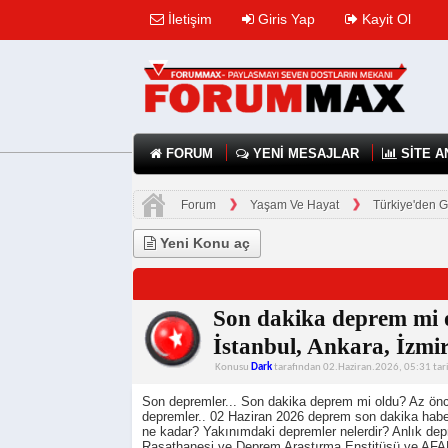
İletişim
Giris Yap
Kayit Ol
FORUM
YENİ MESAJLAR
SİTE A
Forum
Yaşam Ve Hayat
Türkiye'den G
Yeni Konu aç
Son dakika deprem mi 
İstanbul, Ankara, İzmir 
Konusu
Dark
tarafından 02.Haziran.2026, 05:31 tari
Son depremler... Son dakika deprem mi oldu? Az önce
depremler.. 02 Haziran 2026 deprem son dakika habe
ne kadar? Yakınımdaki depremler nelerdir? Anlık depr
Rasathanesi ve Deprem Araştırma Enstitüsü ve AFAD