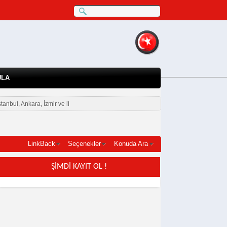
ULA
nbul, Ankara, İzmir ve il
LinkBack
Seçenekler
Konuda Ara
ŞİMDİ KAYIT OL !