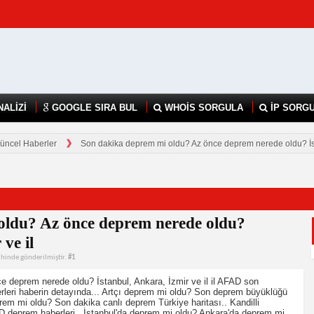
NALİZİ
GOOGLE SIRA BUL
WHOİS SORGULA
İP SORG
üncel Haberler
Son dakika deprem mi oldu? Az önce deprem nerede oldu? İsta
oldu? Az önce deprem nerede oldu?
ve il
hinde gönderilmiştir.
#1
 deprem nerede oldu? İstanbul, Ankara, İzmir ve il il AFAD son
rleri haberin detayında... Artçı deprem mi oldu? Son deprem büyüklüğü
em mi oldu? Son dakika canlı deprem Türkiye haritası.. Kandilli
 deprem haberleri.. İstanbul'da deprem mi oldu? Ankara'da deprem mi