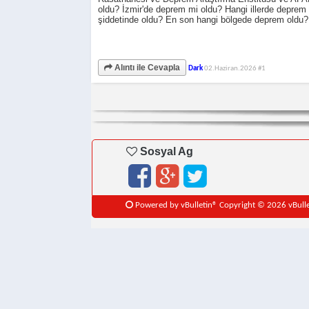
oldu? İzmir'de deprem mi oldu? Hangi illerde depre
şiddetinde oldu? En son hangi bölgede deprem oldu? D
Alıntı ile Cevapla
Dark
02.Haziran.2026
#1
Sosyal Ag
Powered by vBulletin® Copyright © 2026 vBulleti