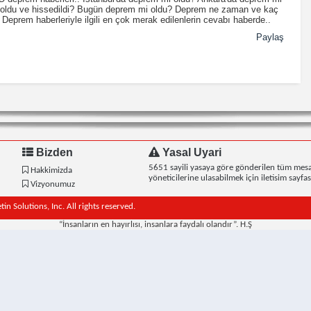
m oldu ve hissedildi? Bugün deprem mi oldu? Deprem ne zaman ve kaç
eprem haberleriyle ilgili en çok merak edilenlerin cevabı haberde..
Paylaş
Bizden
Yasal Uyari
5651 sayili yasaya göre gönderilen tüm mesa
Hakkimizda
yöneticilerine ulasabilmek için iletisim sayfasi
Vizyonumuz
n Solutions, Inc. All rights reserved.
“İnsanların en hayırlısı, insanlara faydalı olandır”. H.Ş