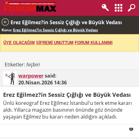
Erez Eğilmez?in Sessiz Çığlığı ve Büyük Vedası
Konu:
Erez Eğilmez?in Sessiz Çığlığı ve Büyük Vedası
ÜYE OLACAĞIM
ŞİFREMİ UNUTTUM
FORUM KULLANIMI
Etiketler:
hiçbiri
warpower
said:
20.Nisan.2026
14:36
Erez Eğilmez?in Sessiz Çığlığı ve Büyük Vedası
Ünlü koreograf Erez Eğilmez İstanbul'u terk etme kararı
aldı. Yıllarca magazin basınının önünde göz önünde
yaşayan Eğilmez bu kararı neden aldığını açıkladı.