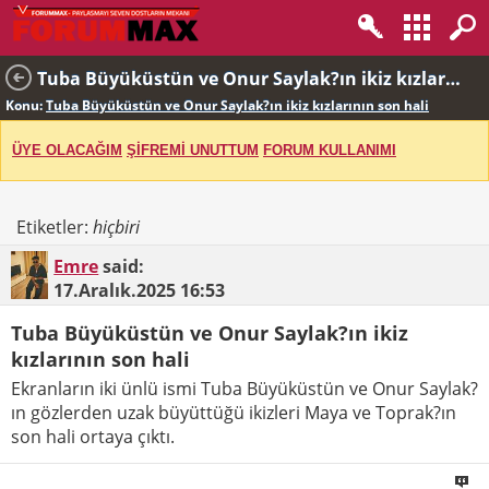
Tuba Büyüküstün ve Onur Saylak?ın ikiz kızlarının son hali
Konu:
Tuba Büyüküstün ve Onur Saylak?ın ikiz kızlarının son hali
ÜYE OLACAĞIM
ŞİFREMİ UNUTTUM
FORUM KULLANIMI
Etiketler:
hiçbiri
Emre
said:
17.Aralık.2025
16:53
Tuba Büyüküstün ve Onur Saylak?ın ikiz
kızlarının son hali
Ekranların iki ünlü ismi Tuba Büyüküstün ve Onur Saylak?
ın gözlerden uzak büyüttüğü ikizleri Maya ve Toprak?ın
son hali ortaya çıktı.