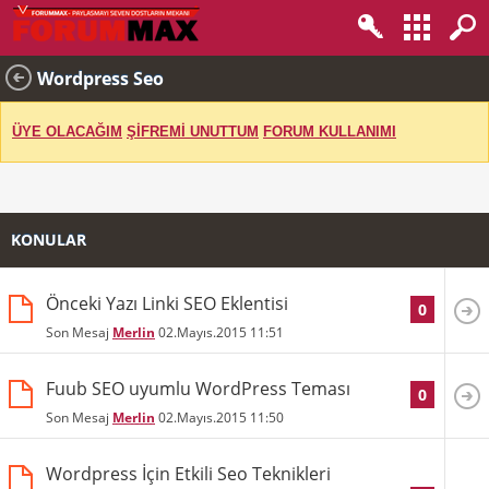
Wordpress Seo
ÜYE OLACAĞIM
ŞİFREMİ UNUTTUM
FORUM KULLANIMI
KONULAR
Önceki Yazı Linki SEO Eklentisi
0
Son Mesaj
Merlin
02.Mayıs.2015
11:51
Fuub SEO uyumlu WordPress Teması
0
Son Mesaj
Merlin
02.Mayıs.2015
11:50
Wordpress İçin Etkili Seo Teknikleri