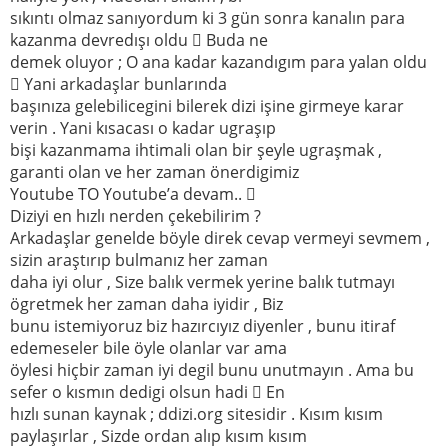
sıkıntı olmaz sanıyordum ki 3 gün sonra kanalın para
kazanma devredışı oldu  Buda ne
demek oluyor ; O ana kadar kazandıgım para yalan oldu
 Yani arkadaşlar bunlarında
başınıza gelebilicegini bilerek dizi işine girmeye karar
verin . Yani kısacası o kadar ugraşıp
bişi kazanmama ihtimali olan bir şeyle ugraşmak ,
garanti olan ve her zaman önerdigimiz
Youtube TO Youtube’a devam.. 
Diziyi en hızlı nerden çekebilirim ?
Arkadaşlar genelde böyle direk cevap vermeyi sevmem ,
sizin araştırıp bulmanız her zaman
daha iyi olur , Size balık vermek yerine balık tutmayı
ögretmek her zaman daha iyidir , Biz
bunu istemiyoruz biz hazırcıyız diyenler , bunu itiraf
edemeseler bile öyle olanlar var ama
öylesi hiçbir zaman iyi degil bunu unutmayın . Ama bu
sefer o kısmın dedigi olsun hadi  En
hızlı sunan kaynak ; ddizi.org sitesidir . Kısım kısım
paylaşırlar , Sizde ordan alıp kısım kısım