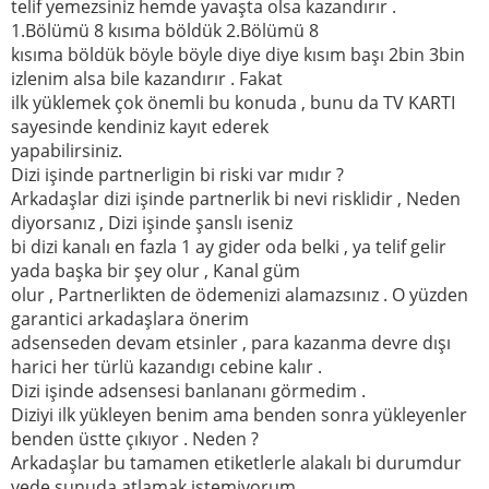
telif yemezsiniz hemde yavaşta olsa kazandırır .
1.Bölümü 8 kısıma böldük 2.Bölümü 8
kısıma böldük böyle böyle diye diye kısım başı 2bin 3bin
izlenim alsa bile kazandırır . Fakat
ilk yüklemek çok önemli bu konuda , bunu da TV KARTI
sayesinde kendiniz kayıt ederek
yapabilirsiniz.
Dizi işinde partnerligin bi riski var mıdır ?
Arkadaşlar dizi işinde partnerlik bi nevi risklidir , Neden
diyorsanız , Dizi işinde şanslı iseniz
bi dizi kanalı en fazla 1 ay gider oda belki , ya telif gelir
yada başka bir şey olur , Kanal güm
olur , Partnerlikten de ödemenizi alamazsınız . O yüzden
garantici arkadaşlara önerim
adsenseden devam etsinler , para kazanma devre dışı
harici her türlü kazandıgı cebine kalır .
Dizi işinde adsensesi banlananı görmedim .
Diziyi ilk yükleyen benim ama benden sonra yükleyenler
benden üstte çıkıyor . Neden ?
Arkadaşlar bu tamamen etiketlerle alakalı bi durumdur
vede şunuda atlamak istemiyorum ,