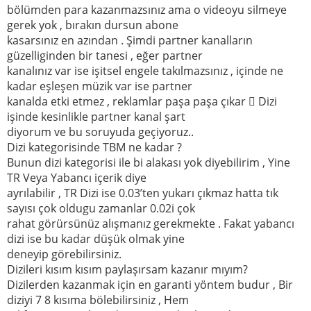
bölümden para kazanmazsınız ama o videoyu silmeye
gerek yok , bırakın dursun abone
kasarsınız en azından . Şimdi partner kanalların
güzelliginden bir tanesi , eğer partner
kanalınız var ise işitsel engele takılmazsınız , içinde ne
kadar eşleşen müzik var ise partner
kanalda etki etmez , reklamlar paşa paşa çıkar  Dizi
işinde kesinlikle partner kanal şart
diyorum ve bu soruyuda geçiyoruz..
Dizi kategorisinde TBM ne kadar ?
Bunun dizi kategorisi ile bi alakası yok diyebilirim , Yine
TR Veya Yabancı içerik diye
ayrılabilir , TR Dizi ise 0.03’ten yukarı çıkmaz hatta tık
sayısı çok oldugu zamanlar 0.02i çok
rahat görürsünüz alışmanız gerekmekte . Fakat yabancı
dizi ise bu kadar düşük olmak yine
deneyip görebilirsiniz.
Dizileri kısım kısım paylaşırsam kazanır mıyım?
Dizilerden kazanmak için en garanti yöntem budur , Bir
diziyi 7 8 kısıma bölebilirsiniz , Hem