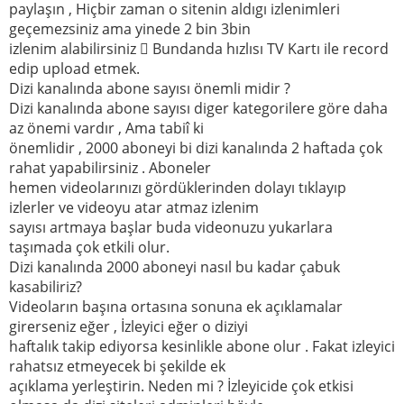
paylaşın , Hiçbir zaman o sitenin aldıgı izlenimleri
geçemezsiniz ama yinede 2 bin 3bin
izlenim alabilirsiniz  Bundanda hızlısı TV Kartı ile record
edip upload etmek.
Dizi kanalında abone sayısı önemli midir ?
Dizi kanalında abone sayısı diger kategorilere göre daha
az önemi vardır , Ama tabiî ki
önemlidir , 2000 aboneyi bi dizi kanalında 2 haftada çok
rahat yapabilirsiniz . Aboneler
hemen videolarınızı gördüklerinden dolayı tıklayıp
izlerler ve videoyu atar atmaz izlenim
sayısı artmaya başlar buda videonuzu yukarlara
taşımada çok etkili olur.
Dizi kanalında 2000 aboneyi nasıl bu kadar çabuk
kasabiliriz?
Videoların başına ortasına sonuna ek açıklamalar
girerseniz eğer , İzleyici eğer o diziyi
haftalık takip ediyorsa kesinlikle abone olur . Fakat izleyici
rahatsız etmeyecek bi şekilde ek
açıklama yerleştirin. Neden mi ? İzleyicide çok etkisi