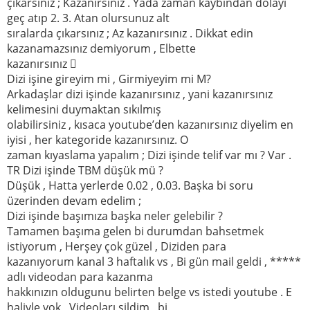
çıkarsınız ; Kazanırsınız . Yada zaman kaybından dolayı
geç atıp 2. 3. Atan olursunuz alt
sıralarda çıkarsınız ; Az kazanırsınız . Dikkat edin
kazanamazsınız demiyorum , Elbette
kazanırsınız 
Dizi işine gireyim mi , Girmiyeyim mi M?
Arkadaşlar dizi işinde kazanırsınız , yani kazanırsınız
kelimesini duymaktan sıkılmış
olabilirsiniz , kısaca youtube’den kazanırsınız diyelim en
iyisi , her kategoride kazanırsınız. O
zaman kıyaslama yapalım ; Dizi işinde telif var mı ? Var .
TR Dizi işinde TBM düşük mü ?
Düşük , Hatta yerlerde 0.02 , 0.03. Başka bi soru
üzerinden devam edelim ;
Dizi işinde başımıza başka neler gelebilir ?
Tamamen başıma gelen bi durumdan bahsetmek
istiyorum , Herşey çok güzel , Diziden para
kazanıyorum kanal 3 haftalık vs , Bi gün mail geldi , *****
adlı videodan para kazanma
hakkınızın oldugunu belirten belge vs istedi youtube . E
haliyle yok , Videoları sildim , bi