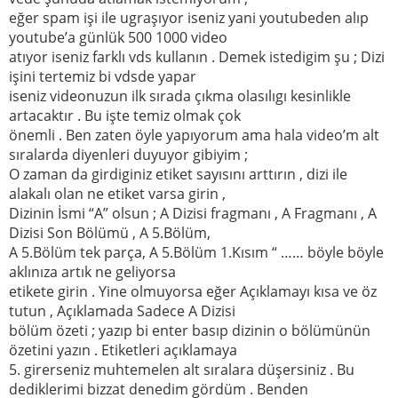
eğer spam işi ile ugraşıyor iseniz yani youtubeden alıp
youtube’a günlük 500 1000 video
atıyor iseniz farklı vds kullanın . Demek istedigim şu ; Dizi
işini tertemiz bi vdsde yapar
iseniz videonuzun ilk sırada çıkma olasılıgı kesinlikle
artacaktır . Bu işte temiz olmak çok
önemli . Ben zaten öyle yapıyorum ama hala video’m alt
sıralarda diyenleri duyuyor gibiyim ;
O zaman da girdiginiz etiket sayısını arttırın , dizi ile
alakalı olan ne etiket varsa girin ,
Dizinin İsmi “A” olsun ; A Dizisi fragmanı , A Fragmanı , A
Dizisi Son Bölümü , A 5.Bölüm,
A 5.Bölüm tek parça, A 5.Bölüm 1.Kısım “ …… böyle böyle
aklınıza artık ne geliyorsa
etikete girin . Yine olmuyorsa eğer Açıklamayı kısa ve öz
tutun , Açıklamada Sadece A Dizisi
bölüm özeti ; yazıp bi enter basıp dizinin o bölümünün
özetini yazın . Etiketleri açıklamaya
5. girerseniz muhtemelen alt sıralara düşersiniz . Bu
dediklerimi bizzat denedim gördüm . Benden