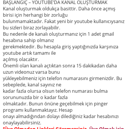
BAŞLANGIÇ – YOUTUBE’DA KANAL OLUŞTURMAK
Kanal oluşturmak oldukça basittir. Daha önce açmış
birisi için herhangi bir zorluğu
bulunmamaktadır. Fakat yeni bir youtube kullanıcıysanız
bu sizleri biraz zorlayabilir.
Bu nedenle de kanalı oluşturmanız için 1 adet gmail
hesabına sahip olmanız
gerekmektedir. Bu hesapla giriş yaptığınızda karşınıza
youtube artık tamamı ile
açılmış olacaktır.
Önemli olan kanalı açtıktan sonra 15 dakikadan daha
uzun videonuz varsa bunu
yükleyebilmeniz için telefon numarasını girmenizdir. Bu
sebeplede, kanal sayınız ne
kadar fazla olursa olsun telefon numarası bulma
sorununuzda bir o kadar fazla
olmaktadır. Bunun önüne geçebilmek için pinger
programı kullanmaktayız. Hesap
onayı almadığından dolayı dilediğiniz kadar hesabınızı
onaylayabilirsiniz.
[Üye Olmadan Linkleri Göremezsiniz.
Üye Olmak için