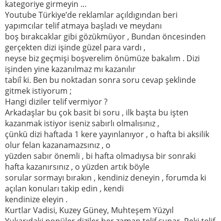
kategoriye girmeyin …
Youtube Türkiye’de reklamlar açıldıgından beri
yapımcılar telif atmaya başladı ve meydanı
boş bırakcaklar gibi gözükmüyor , Bundan öncesinden
gerçekten dizi işinde güzel para vardı ,
neyse biz geçmişi boşverelim önümüze bakalım . Dizi
işinden yine kazanılmaz mı kazanılır
tabiî ki. Ben bu noktadan sonra soru cevap şeklinde
gitmek istiyorum ;
Hangi diziler telif vermiyor ?
Arkadaşlar bu çok basit bi soru , ilk başta bu işten
kazanmak istiyor iseniz sabırlı olmalısınız ,
çünkü dizi haftada 1 kere yayınlanıyor , o hafta bi aksilik
olur felan kazanamazsınız , o
yüzden sabır önemli , bi hafta olmadıysa bir sonraki
hafta kazanırsınız , o yüzden artık böyle
sorular sormayı bırakın , kendiniz deneyin , forumda ki
açılan konuları takip edin , kendi
kendinize eleyin .
Kurtlar Vadisi, Kuzey Güney, Muhteşem Yüzyıl
Yukarıdaki popüler diziler her zaman telif sunar. Peki telif