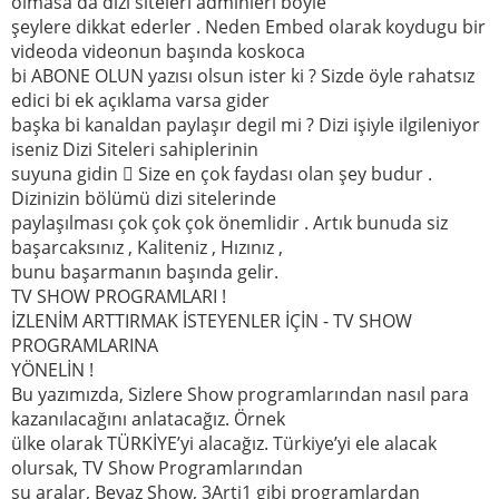
olmasa da dizi siteleri adminleri böyle
şeylere dikkat ederler . Neden Embed olarak koydugu bir
videoda videonun başında koskoca
bi ABONE OLUN yazısı olsun ister ki ? Sizde öyle rahatsız
edici bi ek açıklama varsa gider
başka bi kanaldan paylaşır degil mi ? Dizi işiyle ilgileniyor
iseniz Dizi Siteleri sahiplerinin
suyuna gidin  Size en çok faydası olan şey budur .
Dizinizin bölümü dizi sitelerinde
paylaşılması çok çok çok önemlidir . Artık bunuda siz
başarcaksınız , Kaliteniz , Hızınız ,
bunu başarmanın başında gelir.
TV SHOW PROGRAMLARI !
İZLENİM ARTTIRMAK İSTEYENLER İÇİN - TV SHOW
PROGRAMLARINA
YÖNELİN !
Bu yazımızda, Sizlere Show programlarından nasıl para
kazanılacağını anlatacağız. Örnek
ülke olarak TÜRKİYE’yi alacağız. Türkiye’yi ele alacak
olursak, TV Show Programlarından
şu aralar, Beyaz Show, 3Arti1 gibi programlardan