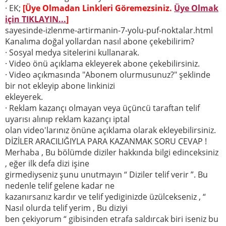
· EK;
[Üye Olmadan Linkleri Göremezsiniz.
Üye Olmak
için TIKLAYIN...
]
sayesinde-izlenme-artirmanin-7-yolu-puf-noktalar.html
Kanalıma doğal yollardan nasıl abone çekebilirim?
· Sosyal medya sitelerini kullanarak.
· Video önü açıklama ekleyerek abone çekebilirsiniz.
· Video açıkmasında "Abonem olurmusunuz?" şeklinde
bir not ekleyip abone linkinizi
ekleyerek.
· Reklam kazançı olmayan veya üçüncü taraftan telif
uyarısı alınıp reklam kazançı iptal
olan video'larınız önüne açıklama olarak ekleyebilirsiniz.
DİZİLER ARACILIĞIYLA PARA KAZANMAK SORU CEVAP !
Merhaba , Bu bölümde diziler hakkında bilgi edinceksiniz
, eğer ilk defa dizi işine
girmediyseniz şunu unutmayın “ Diziler telif verir ”. Bu
nedenle telif gelene kadar ne
kazanırsanız kardır ve telif yediginizde üzülcekseniz , “
Nasıl olurda telif yerim , Bu diziyi
ben çekiyorum “ gibisinden etrafa saldırcak biri iseniz bu