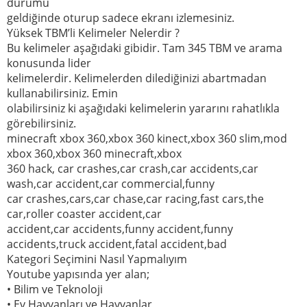
durumu
geldiğinde oturup sadece ekranı izlemesiniz.
Yüksek TBM’li Kelimeler Nelerdir ?
Bu kelimeler aşağıdaki gibidir. Tam 345 TBM ve arama
konusunda lider
kelimelerdir. Kelimelerden dilediğinizi abartmadan
kullanabilirsiniz. Emin
olabilirsiniz ki aşağıdaki kelimelerin yararını rahatlıkla
görebilirsiniz.
minecraft xbox 360,xbox 360 kinect,xbox 360 slim,mod
xbox 360,xbox 360 minecraft,xbox
360 hack, car crashes,car crash,car accidents,car
wash,car accident,car commercial,funny
car crashes,cars,car chase,car racing,fast cars,the
car,roller coaster accident,car
accident,car accidents,funny accident,funny
accidents,truck accident,fatal accident,bad
Kategori Seçimini Nasıl Yapmalıyım
Youtube yapısında yer alan;
• Bilim ve Teknoloji
• Ev Hayvanları ve Hayvanlar