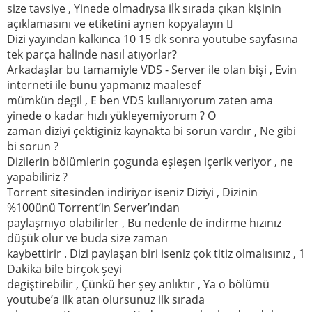
size tavsiye , Yinede olmadıysa ilk sırada çıkan kişinin
açıklamasını ve etiketini aynen kopyalayın 
Dizi yayından kalkınca 10 15 dk sonra youtube sayfasına
tek parça halinde nasıl atıyorlar?
Arkadaşlar bu tamamiyle VDS - Server ile olan bişi , Evin
interneti ile bunu yapmanız maalesef
mümkün degil , E ben VDS kullanıyorum zaten ama
yinede o kadar hızlı yükleyemiyorum ? O
zaman diziyi çektiginiz kaynakta bi sorun vardır , Ne gibi
bi sorun ?
Dizilerin bölümlerin çogunda eşleşen içerik veriyor , ne
yapabiliriz ?
Torrent sitesinden indiriyor iseniz Diziyi , Dizinin
%100ünü Torrent’in Server’ından
paylaşmıyo olabilirler , Bu nedenle de indirme hızınız
düşük olur ve buda size zaman
kaybettirir . Dizi paylaşan biri iseniz çok titiz olmalısınız , 1
Dakika bile birçok şeyi
degiştirebilir , Çünkü her şey anlıktır , Ya o bölümü
youtube’a ilk atan olursunuz ilk sırada