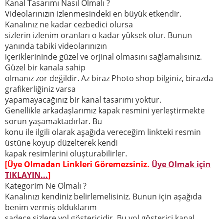
Kanal Tasarımı Nasıl Olmalı ?
Videolarınızın izlenmesindeki en büyük etkendir.
Kanalınız ne kadar cezbedici olursa
sizlerin izlenim oranları o kadar yüksek olur. Bunun
yanında tabiki videolarınızın
içeriklerininde güzel ve orjinal olmasını sağlamalısınız.
Güzel bir kanala sahip
olmanız zor değildir. Az biraz Photo shop bilginiz, birazda
grafikerliğiniz varsa
yapamayacağınız bir kanal tasarımı yoktur.
Genellikle arkadaşlarımız kapak resmini yerleştirmekte
sorun yaşamaktadırlar. Bu
konu ile ilgili olarak aşağıda vereceğim linkteki resmin
üstüne koyup düzelterek kendi
kapak resimlerini oluşturabilirler.
[Üye Olmadan Linkleri Göremezsiniz.
Üye Olmak için
TIKLAYIN...
]
Kategorim Ne Olmalı ?
Kanalınızı kendiniz belirlemelisiniz. Bunun için aşağıda
benim vermiş olduklarım
sadece sizlere yol göstericidir. Bu yol gösterici kanal