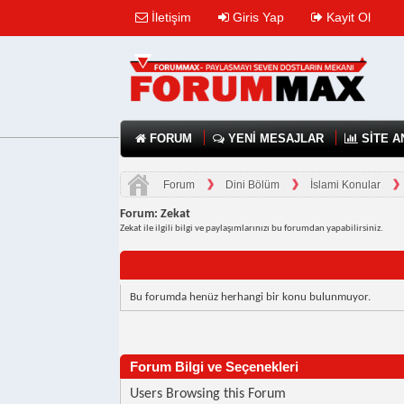
İletişim
Giris Yap
Kayit Ol
FORUM
YENİ MESAJLAR
SİTE A
Forum
Dini Bölüm
İslami Konular
Forum:
Zekat
Zekat ile ilgili bilgi ve paylaşımlarınızı bu forumdan yapabilirsiniz.
Bu forumda henüz herhangi bir konu bulunmuyor.
Forum Bilgi ve Seçenekleri
Users Browsing this Forum