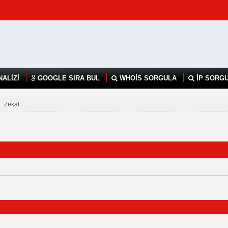
NALİZİ
GOOGLE SIRA BUL
WHOİS SORGULA
İP SORG
Zekat