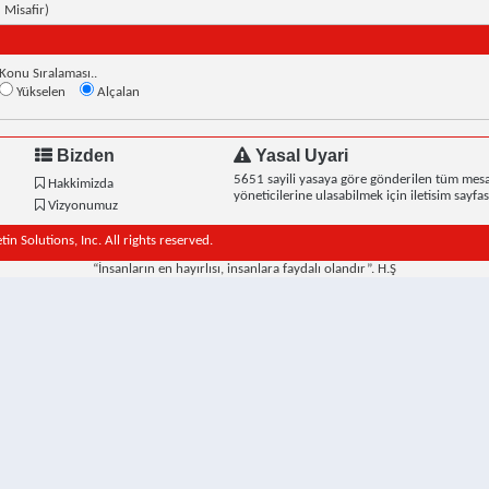
1 Misafir)
Konu Sıralaması..
Yükselen
Alçalan
Bizden
Yasal Uyari
5651 sayili yasaya göre gönderilen tüm mesa
Hakkimizda
yöneticilerine ulasabilmek için iletisim sayfasi
Vizyonumuz
n Solutions, Inc. All rights reserved.
“İnsanların en hayırlısı, insanlara faydalı olandır”. H.Ş