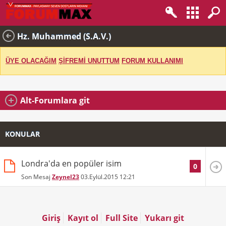
Hz. Muhammed (S.A.V.)
ÜYE OLACAĞIM
ŞİFREMİ UNUTTUM
FORUM KULLANIMI
Alt-Forumlara git
KONULAR
Londra'da en popüler isim
0
Son Mesaj
Zeynel23
03.Eylül.2015
12:21
Giriş
Kayıt ol
Full Site
Yukarı git