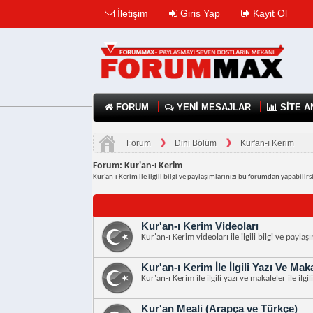
İletişim
Giris Yap
Kayit Ol
FORUM
YENİ MESAJLAR
SİTE A
Forum
Dini Bölüm
Kur'an-ı Kerim
Forum:
Kur'an-ı Kerim
Kur'an-ı Kerim ile ilgili bilgi ve paylaşımlarınızı bu forumdan yapabilirs
Kur'an-ı Kerim Videoları
Kur'an-ı Kerim videoları ile ilgili bilgi ve payla
Kur'an-ı Kerim İle İlgili Yazı Ve Mak
Kur'an-ı Kerim ile ilgili yazı ve makaleler ile ilg
Kur'an Meali (Arapça ve Türkçe)