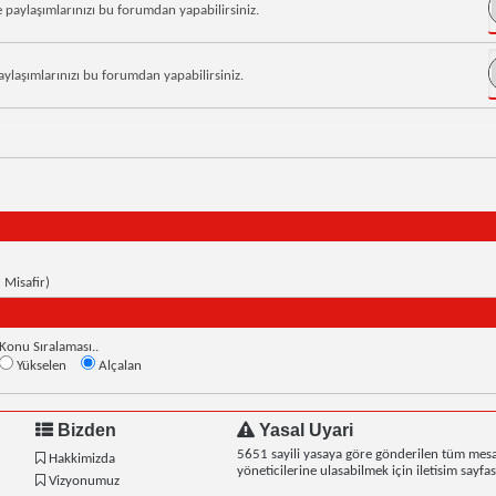
ve paylaşımlarınızı bu forumdan yapabilirsiniz.
aylaşımlarınızı bu forumdan yapabilirsiniz.
1 Misafir)
Konu Sıralaması..
Yükselen
Alçalan
Bizden
Yasal Uyari
5651 sayili yasaya göre gönderilen tüm mesa
Hakkimizda
yöneticilerine ulasabilmek için iletisim sayfasi
Vizyonumuz