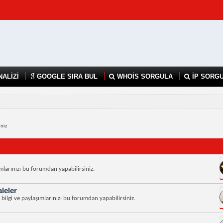
NALİZİ
GOOGLE SIRA BUL
WHOİS SORGULA
İP SORG
iniz
şımlarınızı bu forumdan yapabilirsiniz.
aleler
ili bilgi ve paylaşımlarınızı bu forumdan yapabilirsiniz.