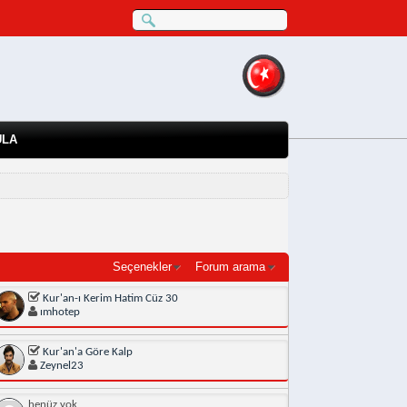
ULA
Seçenekler
Forum arama
Kur'an-ı Kerim Hatim Cüz 30
ımhotep
Kur'an'a Göre Kalp
Zeynel23
henüz yok