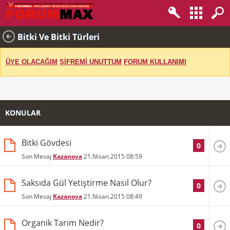
Bitki Ve Bitki Türleri
ÜYE OLACAĞIM
ŞİFREMİ UNUTTUM
FORUM KULLANIMI
KONULAR
Bitki Gövdesi
0
Son Mesaj
Kazanova
21.Nisan.2015
08:59
Saksıda Gül Yetiştirme Nasıl Olur?
0
Son Mesaj
Kazanova
21.Nisan.2015
08:49
Organik Tarım Nedir?
0