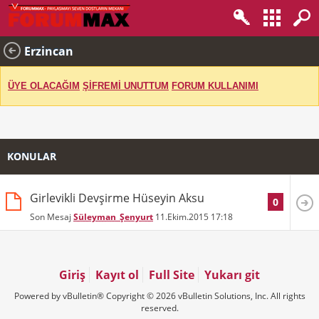
Erzincan
ÜYE OLACAĞIM
ŞİFREMİ UNUTTUM
FORUM KULLANIMI
KONULAR
Girlevikli Devşirme Hüseyin Aksu
0
Son Mesaj
Süleyman_Şenyurt
11.Ekim.2015
17:18
Giriş
Kayıt ol
Full Site
Yukarı git
Powered by vBulletin® Copyright © 2026 vBulletin Solutions, Inc. All rights
reserved.