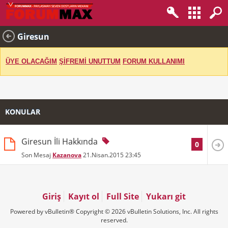
Giresun
ÜYE OLACAĞIM
ŞİFREMİ UNUTTUM
FORUM KULLANIMI
KONULAR
Giresun İli Hakkında
0
Son Mesaj
Kazanova
21.Nisan.2015
23:45
Giriş
Kayıt ol
Full Site
Yukarı git
Powered by vBulletin® Copyright © 2026 vBulletin Solutions, Inc. All rights
reserved.